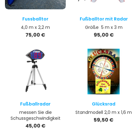
Fussballtor
Fußballtor mit Radar
4,0 m x 2,2 m
Größe 5 m x 3 m
Preis
Preis
75,00 €
95,00 €
Fußballradar
Glücksrad
messen Sie die
Standmodell 2,0 m x 1,6 m
Schussgeschwindigkeit
Preis
59,50 €
Preis
45,00 €