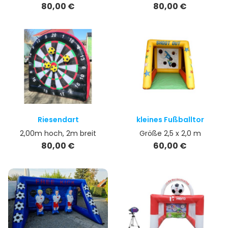
Preis
Preis
80,00 €
80,00 €
Riesendart
kleines Fußballtor
2,00m hoch, 2m breit
Größe 2,5 x 2,0 m
Preis
Preis
80,00 €
60,00 €