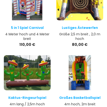
5 in 1 Spiel Carnival
Lustiges Äxtewerfen
4 Meter hoch und 4 Meter
Größe 2,5 m breit , 2,0 m
breit
hoch
Preis
Preis
110,00 €
80,00 €
Kaktus-Ringwurfspiel
Großes Basketballspiel
4m lang / 2,5m hoch
4m hoch, 2m breit