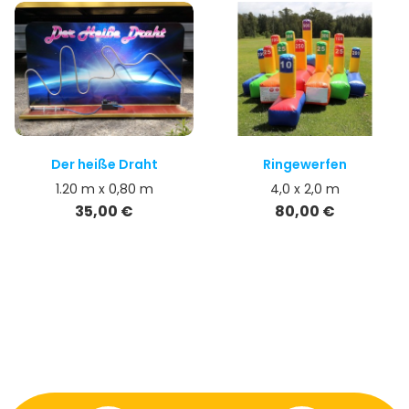
Der heiße Draht
Ringewerfen
1.20 m x 0,80 m
4,0 x 2,0 m
Preis
Preis
35,00 €
80,00 €